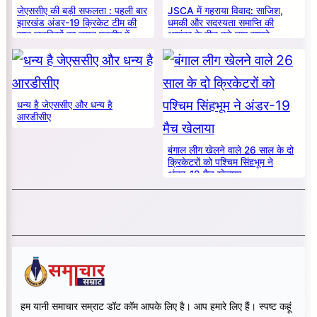
जेएससीए की बड़ी सफलता : पहली बार
JSCA में गहराया विवाद: साजिश,
झारखंड अंडर-19 क्रिकेट टीम की
धमकी और सदस्यता समाप्ति की
सात लड़कियों का चयन एनसीए में
आशंका के बीच बड़े नाम सामने
धन्य है जेएससीए और धन्य है
आरडीसीए
बंगाल लीग खेलने वाले 26 साल के दो
क्रिकेटरों को पश्चिम सिंहभूम ने
अंडर-19 मैच खेलाया
हम यानी समाचार सम्राट डॉट कॉम आपके लिए है। आप हमारे लिए हैं। स्पष्ट कहूं