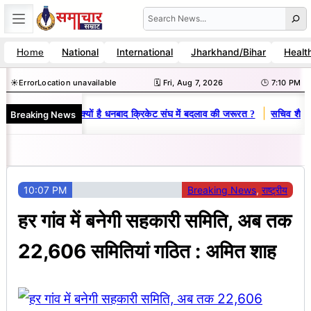
Skip
Search
to
National
International
Jharkhand/Bihar
Healt
Home
content
☀️
Error
Location unavailable
🗓️ Fri, Aug 7, 2026
🕒 7:10 PM
|
Breaking News
ज-विनय राज : जानें क्यों है धनबाद क्रिकेट संघ में बदलाव की जरूरत ?
सचिव शैलेंद्र
10:07 PM
Breaking News
, 
राष्ट्रीय
हर गांव में बनेगी सहकारी समिति, अब तक
22,606 समितियां गठित : अमित शाह