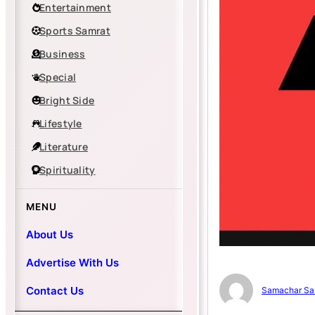
Entertainment
Sports Samrat
Business
Special
Bright Side
Lifestyle
Literature
Spirituality
MENU
About Us
Advertise With Us
Contact Us
Samachar Sa