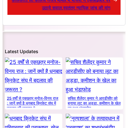
कोलकाता लॉ कॉलेज गैंगरेप मामले में भाजपा ने एफआईआर पर
→
उठाये सवाल,स्वतंत्र न्यायिक जांच की मांग
Latest Updates
25 वर्षों से एकछत्र मनोज-विनय राज
सचिव शैलेंद्र कुमार ने आरडीसीए को
: जानें क्यों है धनबाद क्रिकेट संघ में
बनाया लूट का अड्डा, कमीशन के खेल
बदलाव की जरूरत ?
का हुआ भंडाफोड़