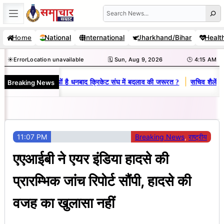
Skip
Search
to
National
International
Jharkhand/Bihar
Healt
Home
content
☀️
Error
Location unavailable
🗓️ Sun, Aug 9, 2026
🕒 4:15 AM
|
Breaking News
-विनय राज : जानें क्यों है धनबाद क्रिकेट संघ में बदलाव की जरूरत ?
सचिव शैलेंद्र 
11:07 PM
Breaking News
, 
राष्ट्रीय
एएआईबी ने एयर इंडिया हादसे की
प्रारम्भिक जांच रिपोर्ट सौंपी, हादसे की
वजह का खुलासा नहीं