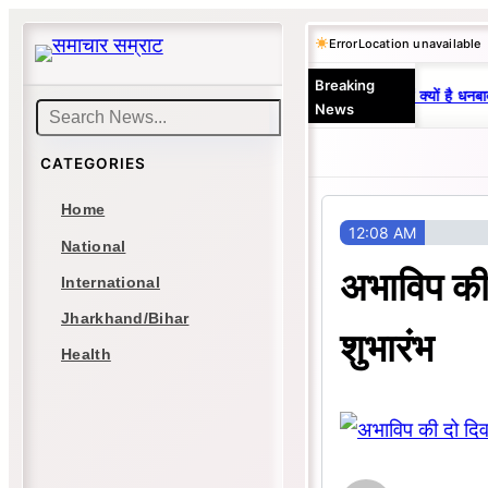
Skip
Error
Location unavailable
to
Breaking
content
25 वर्षों से एकछत्र मनोज-विनय राज : जानें क्यों है धनबाद
News
Search
CATEGORIES
Home
12:08 AM
National
अभाविप की 
International
Jharkhand/Bihar
शुभारंभ
Health