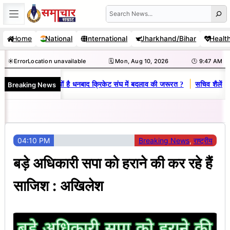
Skip
Search
to
Home
National
International
Jharkhand/Bihar
Healt
content
☀️
Error
Location unavailable
🗓️ Mon, Aug 10, 2026
🕒 9:47 AM
|
Breaking News
विनय राज : जानें क्यों है धनबाद क्रिकेट संघ में बदलाव की जरूरत ?
सचिव शैलेंद्र क
04:10 PM
Breaking News
, 
राष्ट्रीय
बड़े अधिकारी सपा को हराने की कर रहे हैं
साजिश : अखिलेश