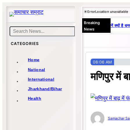
Skip
☀️
Error
Location unavailable
to
Breaking
content
25 वर्षों से एकछत्र मनोज-विनय राज : जानें क्यों है धनब
News
Search
CATEGORIES
Home
08:06 AM
National
मणिपुर में
International
Jharkhand/Bihar
Health
Samachar Sa