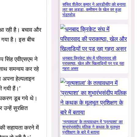
सचिव शैलेंद्र कुमार ने आरडीसीए को बनाया
लूट का अड्डा, कमीशन के खेल का हुआ
भंडाफोड़
ाढ़ आ रही है। बचाव और
ा गया है। इस बीच
ूप सिंह एवीएसएम ने
धनबाद क्रिकेट संघ में परिवारवाद की
पराकाष्ठा, खेल और खिलाड़ियों पर पड़ रहा
े साथ समन्वय कर रहे
गहरा असर
थ अपना हेल्पलाइन
 गयी हैं।’
उपकरण डूब गये थे।
न्हें सुरक्षित
‘नृत्यशाला’ के तत्वावधान में ‘प्रत्याशा’ का
की सहायता करने में
शुभारंभसंदीप मलिक ने कथक के मूलभूत
प्रशिक्षण के बारे में बताया