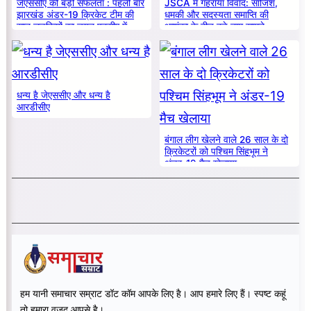
जेएससीए की बड़ी सफलता : पहली बार
JSCA में गहराया विवाद: साजिश,
झारखंड अंडर-19 क्रिकेट टीम की
धमकी और सदस्यता समाप्ति की
सात लड़कियों का चयन एनसीए में
आशंका के बीच बड़े नाम सामने
धन्य है जेएससीए और धन्य है
आरडीसीए
बंगाल लीग खेलने वाले 26 साल के दो
क्रिकेटरों को पश्चिम सिंहभूम ने
अंडर-19 मैच खेलाया
हम यानी समाचार सम्राट डॉट कॉम आपके लिए है। आप हमारे लिए हैं। स्पष्ट कहूं
तो हमारा वजूद आपसे है।