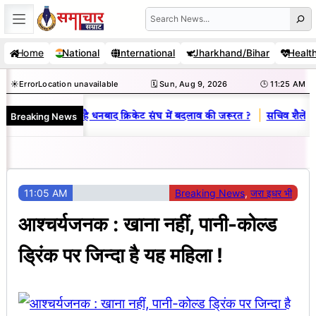
Skip
Search
to
Home
National
International
Jharkhand/Bihar
Healt
content
☀️
Error
Location unavailable
🗓️ Sun, Aug 9, 2026
🕒 11:25 AM
|
Breaking News
 राज : जानें क्यों है धनबाद क्रिकेट संघ में बदलाव की जरूरत ?
सचिव शैलेंद्र क
11:05 AM
Breaking News
, 
जरा इधर भी
आश्चर्यजनक : खाना नहीं, पानी-कोल्ड
ड्रिंक पर जिन्दा है यह महिला !