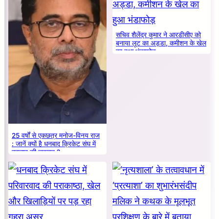
सचिव शैलेंद्र कुमार ने आरडीसीए को
बनाया लूट का अड्डा, कमीशन के खेल
का हुआ भंडाफोड़
25 वर्षों से एकछत्र मनोज-विनय राज
: जानें क्यों है धनबाद क्रिकेट संघ में
बदलाव की जरूरत ?