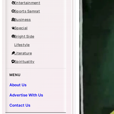
Entertainment
Sports Samrat
Business
Special
Bright Side
Lifestyle
Literature
Spirituality
MENU
About Us
Advertise With Us
Contact Us