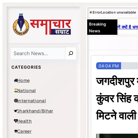
Skip
☀️
Error
Location unavailable
to
Breaking
content
25 वर्षों से एकछत्र मनोज-विनय राज : जानें क्यों है धनबा
News
Search
04:04 PM
CATEGORIES
जगदीशपुर म
Home
National
कुंवर सिंह
International
Jharkhand/Bihar
मिटने वाली 
Health
Career