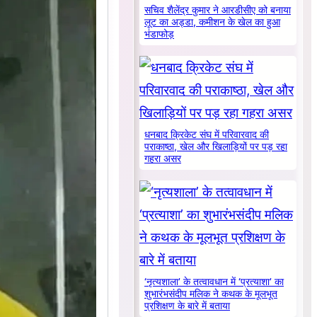
सचिव शैलेंद्र कुमार ने आरडीसीए को बनाया
लूट का अड्डा, कमीशन के खेल का हुआ
भंडाफोड़
धनबाद क्रिकेट संघ में परिवारवाद की
पराकाष्ठा, खेल और खिलाड़ियों पर पड़ रहा
गहरा असर
‘नृत्यशाला’ के तत्वावधान में ‘प्रत्याशा’ का
शुभारंभसंदीप मलिक ने कथक के मूलभूत
प्रशिक्षण के बारे में बताया