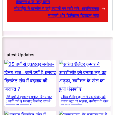
केदारनाथ के किए दर्शन
सीआईके ने कश्मीर में कई स्थानों पर छापे मारे, आपत्तिजनक
→
सामग्री और डिजिटल डिवाइस जब्त
Latest Updates
25 वर्षों से एकछत्र मनोज-विनय राज
सचिव शैलेंद्र कुमार ने आरडीसीए को
: जानें क्यों है धनबाद क्रिकेट संघ में
बनाया लूट का अड्डा, कमीशन के खेल
बदलाव की जरूरत ?
का हुआ भंडाफोड़