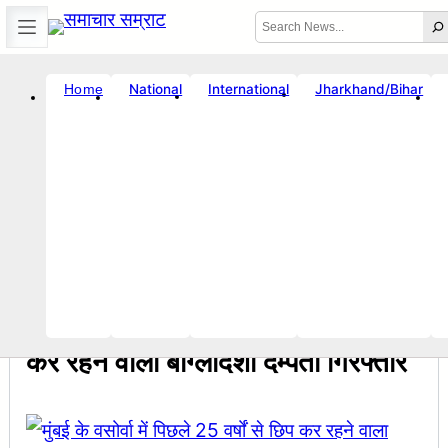
Skip
Search
to
content
International
Jharkhand/Bihar
National
Home
☀️
Error
Location unavailable
🗓️ Sat, Aug 8, 2026
🕒 5:52 PM
|
Breaking News
ोज-विनय राज : जानें क्यों है धनबाद क्रिकेट संघ में बदलाव की जरूरत ?
सचिव शैलेंद्
08:02 AM
Breaking News
, 
राष्ट्रीय
मुंबई के वसोर्वा में पिछले 25 वर्षों से छिप
कर रहने वाला बांग्लादेशी दम्पती गिरफ्तार