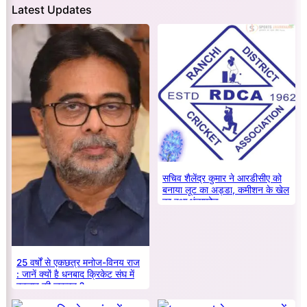
Latest Updates
सचिव शैलेंद्र कुमार ने आरडीसीए को
बनाया लूट का अड्डा, कमीशन के खेल
का हुआ भंडाफोड़
25 वर्षों से एकछत्र मनोज-विनय राज
: जानें क्यों है धनबाद क्रिकेट संघ में
बदलाव की जरूरत ?