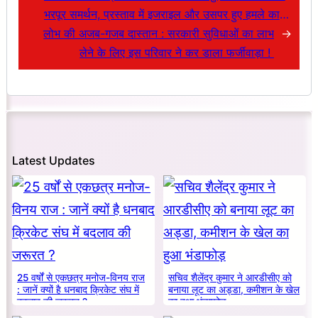
भरपूर समर्थन, प्रस्ताव में इजराइल और उसपर हुए हमले का
लोभ की अजब-गजब दास्तान : सरकारी सुविधाओं का लाभ
जिक्र तक नहीं
→
लेने के लिए इस परिवार ने कर डाला फर्जीवाड़ा !
Latest Updates
25 वर्षों से एकछत्र मनोज-विनय राज
सचिव शैलेंद्र कुमार ने आरडीसीए को
: जानें क्यों है धनबाद क्रिकेट संघ में
बनाया लूट का अड्डा, कमीशन के खेल
बदलाव की जरूरत ?
का हुआ भंडाफोड़