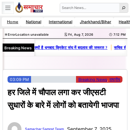
Skip
Search
to
National
International
Jharkhand/Bihar
Healt
Home
content
☀️
Error
Location unavailable
🗓️ Fri, Aug 7, 2026
🕒 7:12 PM
|
Breaking News
नोज-विनय राज : जानें क्यों है धनबाद क्रिकेट संघ में बदलाव की जरूरत ?
सचिव शैलेंद
03:09 PM
Breaking News
, 
राष्ट्रीय
हर जिले में चौपाल लगा कर जीएसटी
सुधारों के बारे में लोगों को बतायेगी भाजपा
September 7, 2025
Samachar Samrat Team