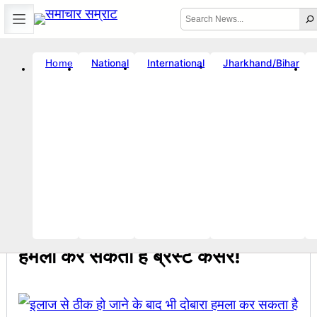
Skip
Search
to
content
International
Jharkhand/Bihar
National
Home
☀️
Error
Location unavailable
🗓️ Sat, Aug 8, 2026
🕒 4:27 AM
|
Breaking News
विनय राज : जानें क्यों है धनबाद क्रिकेट संघ में बदलाव की जरूरत ?
सचिव शैलेंद्र क
11:05 PM
Breaking News
, 
लाइफस्टाइल
, 
स्पेशल
, 
स्वास्थ्य
इलाज से ठीक हो जाने के बाद भी दोबारा
हमला कर सकता है ब्रेस्ट कैंसर!