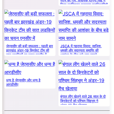
स्तंभ की गूँज, विधायक रागिनी सिंह ने
किया नवनियुक्त पत्रकार पदाधिकारियों
का सम्मान
जेएससीए की बड़ी सफलता : पहली बार
JSCA में गहराया विवाद: साजिश,
झारखंड अंडर-19 क्रिकेट टीम की
धमकी और सदस्यता समाप्ति की
सात लड़कियों का चयन एनसीए में
आशंका के बीच बड़े नाम सामने
धन्य है जेएससीए और धन्य है
आरडीसीए
बंगाल लीग खेलने वाले 26 साल के दो
क्रिकेटरों को पश्चिम सिंहभूम ने
अंडर-19 मैच खेलाया