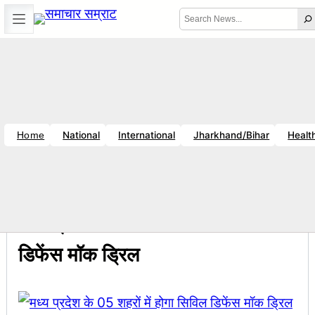
Skip
Search
to
content
Error
Location unavailable
Fri, Aug 7, 2026
11:41 PM
|
Breaking News
ज-विनय राज : जानें क्यों है धनबाद क्रिकेट संघ में बदलाव की जरूरत ?
सचिव शैलेंद्र
National
International
Jharkhand/Bihar
Healt
Home
09:05 PM
Breaking News
, 
राष्ट्रीय
मध्य प्रदेश के 05 शहरों में होगा सिविल
डिफेंस मॉक ड्रिल