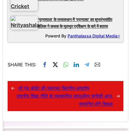
‘नृत्यशाला’ के तत्वावधान में ‘प्रत्याशा’ का शुभारंभसंदीप
मलिक ने कथक के मूलभूत प्रशिक्षण के बारे में बताया
Powerd By
Panthalassa Digital Media⚡
SHARE THIS:
←
लॉ एंड ऑर्डर की व्यवस्था चिंतनीयःआशुतोष
राष्ट्रीय शिक्षा नीति के व्यावहारिक पहलुओंपर संगोष्ठी आज,
→
सम्मानित होंगे शिक्षक