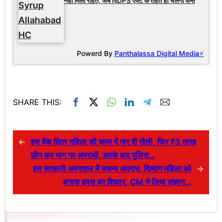
नहीं मिली राहत, अब NDPS एक्ट के तहत ही चलेगा केस
Powerd By
Panthalassa Digital Media⚡
SHARE THIS:
←
इस बैंक मित्र महिला की कमर में मार दी गोली, फिर ₹3 लाख
छीन कर भाग गए अपराधी, इसके बाद पुलिस…
इस सरकारी अस्पताल में जघन्य अपराध, दिव्यांग महिला को
→
बनाया हवस का शिकार, CM ने लिया संज्ञान…