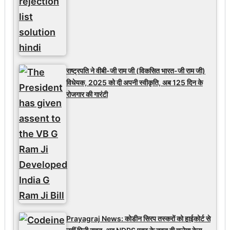
राष्ट्रपति ने वीबी-जी राम जी (विकसित भारत-जी राम जी)
विधेयक, 2025 को दी अपनी स्वीकृति, अब 125 दिन के
रोजगार की गारंटी
Prayagraj News: कोडीन सिरप तस्करों को हाईकोर्ट से