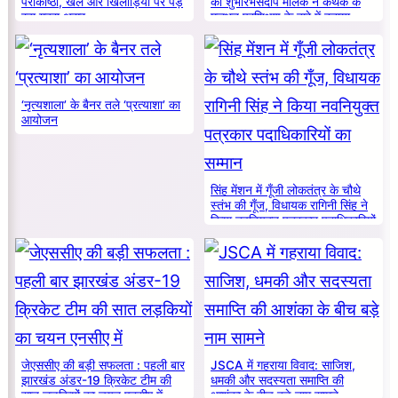
पराकाष्ठा, खेल और खिलाड़ियों पर पड़
का शुभारंभसंदीप मलिक ने कथक के
रहा गहरा असर
मूलभूत प्रशिक्षण के बारे में बताया
‘नृत्यशाला’ के बैनर तले ‘प्रत्याशा’ का
आयोजन
सिंह मेंशन में गूँजी लोकतंत्र के चौथे
स्तंभ की गूँज, विधायक रागिनी सिंह ने
किया नवनियुक्त पत्रकार पदाधिकारियों
का सम्मान
जेएससीए की बड़ी सफलता : पहली बार
JSCA में गहराया विवाद: साजिश,
झारखंड अंडर-19 क्रिकेट टीम की
धमकी और सदस्यता समाप्ति की
सात लड़कियों का चयन एनसीए में
आशंका के बीच बड़े नाम सामने