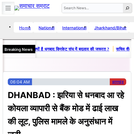
Skip
Search
to
content
National
International
Jharkhand/Bihar
Home
☀️
Error
Location unavailable
🗓️ Sun, Aug 9, 2026
🕒 12:40 PM
|
Breaking News
ज-विनय राज : जानें क्यों है धनबाद क्रिकेट संघ में बदलाव की जरूरत ?
सचिव शैलेंद्र
06:04 AM
झारखंड
DHANBAD : झरिया से धनबाद आ रहे
कोयला व्यापारी से बैंक मोड में ढाई लाख
की लूट, पुलिस मामले के अनुसंधान में