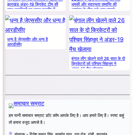
झारखंड अंडर-19 क्रिकेट टीम की
धमकी और सदस्यता समाप्ति की
सात लड़कियों का चयन एनसीए में
आशंका के बीच बड़े नाम सामने
धन्य है जेएससीए और धन्य है
आरडीसीए
बंगाल लीग खेलने वाले 26 साल के दो
क्रिकेटरों को पश्चिम सिंहभूम ने
अंडर-19 मैच खेलाया
हम यानी समाचार सम्राट डॉट कॉम आपके लिए है। आप हमारे लिए हैं। स्पष्ट कहूं
तो हमारा वजूद आपसे है।
संपादक – दिनेश कुमार सिंह, सुखदेव नगर, रातू रोड़, रांची, झारखंड