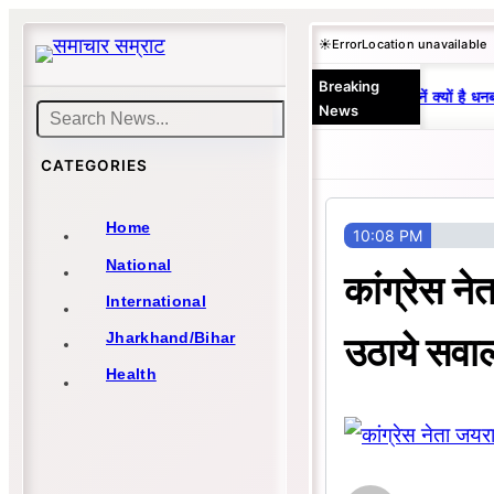
Skip
☀️
Error
Location unavailable
to
Breaking
content
25 वर्षों से एकछत्र मनोज-विनय राज : जानें क्यों है धनब
News
Search
CATEGORIES
Home
10:08 PM
National
कांग्रेस ने
International
उठाये सवा
Jharkhand/Bihar
Health