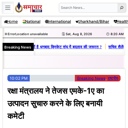
Skip
Search
to
Home
National
International
Jharkhand/Bihar
Healt
content
☀️
Error
Location unavailable
🗓️ Sat, Aug 8, 2026
🕒 8:20 AM
|
Breaking News
विनय राज : जानें क्यों है धनबाद क्रिकेट संघ में बदलाव की जरूरत ?
सचिव शैलेंद्र क
10:02 PM
Breaking News
, 
राष्ट्रीय
रक्षा मंत्रालय ने तेजस एमके-1ए का
उत्पादन सुचारु करने के लिए बनायी
कमेटी