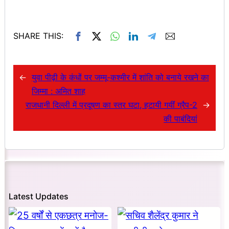
SHARE THIS:
←
युवा पीढ़ी के कंधों पर जम्मू-कश्मीर में शांति को बनाये रखने का
जिम्मा : अमित शाह
राजधानी दिल्ली में प्रदूषण का स्तर घटा, हटायी गयींं ग्रैप-2
→
की पाबंदियां
Latest Updates