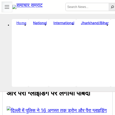
Skip
Search
to
content
International
Jharkhand/Bihar
National
Home
Error
Location unavailable
Sun, Aug 9, 2026
7:09 AM
|
Breaking News
विनय राज : जानें क्यों है धनबाद क्रिकेट संघ में बदलाव की जरूरत ?
सचिव शैलेंद्र क
06:08 PM
राष्ट्रीय
दिल्ली में पुलिस ने 16 अगस्त तक ड्रोन
और पैरा ग्लाइडिंग पर लगायी पाबंदी