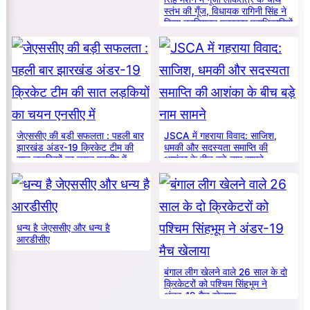
स्तंभ की गूँज, विधायक रागिनी सिंह ने
किया नवनियुक्त पत्रकार पदाधिकारियों
का सम्मान
जेएससीए की बड़ी सफलता : पहली बार
JSCA में गहराया विवाद: साजिश,
झारखंड अंडर-19 क्रिकेट टीम की
धमकी और सदस्यता समाप्ति की
सात लड़कियों का चयन एनसीए में
आशंका के बीच बड़े नाम सामने
धन्य है जेएससीए और धन्य है
आरडीसीए
बंगाल लीग खेलने वाले 26 साल के दो
क्रिकेटरों को पश्चिम सिंहभूम ने
अंडर-19 मैच खेलाया