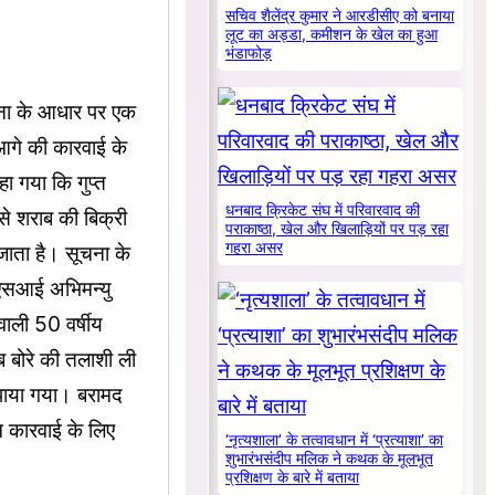
सचिव शैलेंद्र कुमार ने आरडीसीए को बनाया
लूट का अड्डा, कमीशन के खेल का हुआ
भंडाफोड़
ना के आधार पर एक
 आगे की कारवाई के
ा गया कि गुप्त
धनबाद क्रिकेट संघ में परिवारवाद की
 से शराब की बिक्री
पराकाष्ठा, खेल और खिलाड़ियों पर पड़ रहा
गहरा असर
जाता है। सूचना के
एएसआई अभिमन्यु
वाली 50 वर्षीय
ब बोरे की तलाशी ली
 पाया गया। बरामद
म कारवाई के लिए
‘नृत्यशाला’ के तत्वावधान में ‘प्रत्याशा’ का
शुभारंभसंदीप मलिक ने कथक के मूलभूत
प्रशिक्षण के बारे में बताया