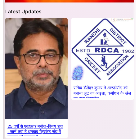
Latest Updates
सचिव शैलेंद्र कुमार ने आरडीसीए को
बनाया लूट का अड्डा, कमीशन के खेल
का हुआ भंडाफोड़
25 वर्षों से एकछत्र मनोज-विनय राज
: जानें क्यों है धनबाद क्रिकेट संघ में
बदलाव की जरूरत ?