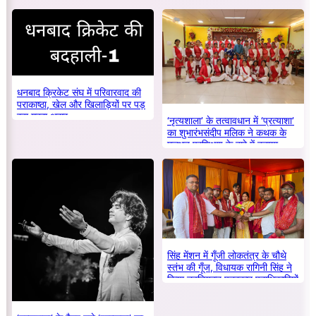
धनबाद क्रिकेट संघ में परिवारवाद की
पराकाष्ठा, खेल और खिलाड़ियों पर पड़
रहा गहरा असर
‘नृत्यशाला’ के तत्वावधान में ‘प्रत्याशा’
का शुभारंभसंदीप मलिक ने कथक के
मूलभूत प्रशिक्षण के बारे में बताया
सिंह मेंशन में गूँजी लोकतंत्र के चौथे
स्तंभ की गूँज, विधायक रागिनी सिंह ने
किया नवनियुक्त पत्रकार पदाधिकारियों
का सम्मान