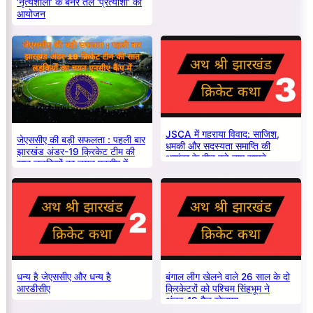
‘नृत्यशाला’ के बैनर तले ‘प्रत्याशा’ का
आयोजन
JSCA में गहराया विवाद: साजिश,
जेएससीए की बड़ी सफलता : पहली बार
धमकी और सदस्यता समाप्ति की
झारखंड अंडर-19 क्रिकेट टीम की
आशंका के बीच बड़े नाम सामने
सात लड़कियों का चयन एनसीए में
धन्य है जेएससीए और धन्य है
बंगाल लीग खेलने वाले 26 साल के दो
आरडीसीए
क्रिकेटरों को पश्चिम सिंहभूम ने
अंडर-19 मैच खेलाया