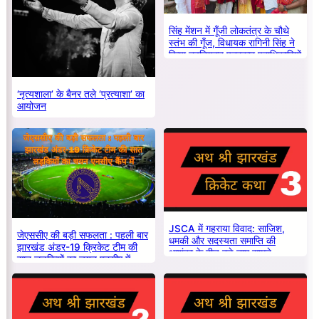
सिंह मेंशन में गूँजी लोकतंत्र के चौथे
स्तंभ की गूँज, विधायक रागिनी सिंह ने
किया नवनियुक्त पत्रकार पदाधिकारियों
का सम्मान
‘नृत्यशाला’ के बैनर तले ‘प्रत्याशा’ का
आयोजन
JSCA में गहराया विवाद: साजिश,
जेएससीए की बड़ी सफलता : पहली बार
धमकी और सदस्यता समाप्ति की
झारखंड अंडर-19 क्रिकेट टीम की
आशंका के बीच बड़े नाम सामने
सात लड़कियों का चयन एनसीए में