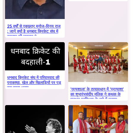
25 वर्षों से एकछत्र मनोज-विनय राज
: जानें क्यों है धनबाद क्रिकेट संघ में
बदलाव की जरूरत ?
धनबाद क्रिकेट संघ में परिवारवाद की
पराकाष्ठा, खेल और खिलाड़ियों पर पड़
रहा गहरा असर
‘नृत्यशाला’ के तत्वावधान में ‘प्रत्याशा’
का शुभारंभसंदीप मलिक ने कथक के
मूलभूत प्रशिक्षण के बारे में बताया