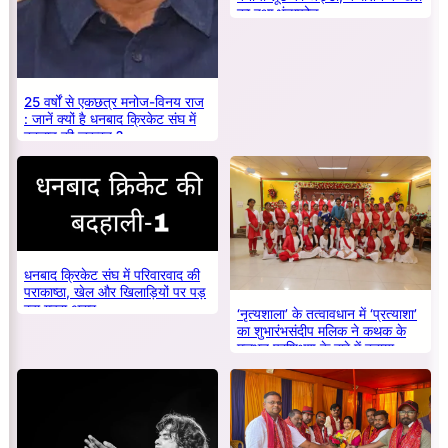
का हुआ भंडाफोड़
25 वर्षों से एकछत्र मनोज-विनय राज
: जानें क्यों है धनबाद क्रिकेट संघ में
बदलाव की जरूरत ?
धनबाद क्रिकेट संघ में परिवारवाद की
पराकाष्ठा, खेल और खिलाड़ियों पर पड़
रहा गहरा असर
‘नृत्यशाला’ के तत्वावधान में ‘प्रत्याशा’
का शुभारंभसंदीप मलिक ने कथक के
मूलभूत प्रशिक्षण के बारे में बताया