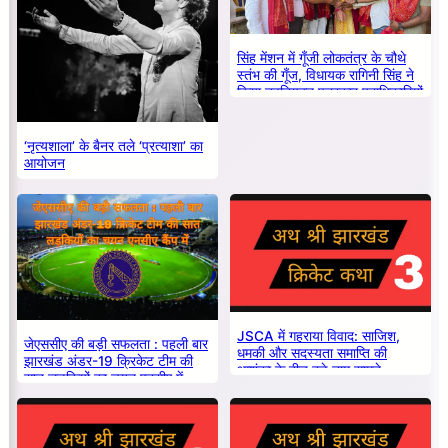
सिंह मेंशन में गूँजी लोकतंत्र के चौथे
स्तंभ की गूँज, विधायक रागिनी सिंह ने
किया नवनियुक्त पत्रकार पदाधिकारियों
का सम्मान
‘नृत्यशाला’ के बैनर तले ‘प्रत्याशा’ का
आयोजन
JSCA में गहराया विवाद: साजिश,
जेएससीए की बड़ी सफलता : पहली बार
धमकी और सदस्यता समाप्ति की
झारखंड अंडर-19 क्रिकेट टीम की
आशंका के बीच बड़े नाम सामने
सात लड़कियों का चयन एनसीए में