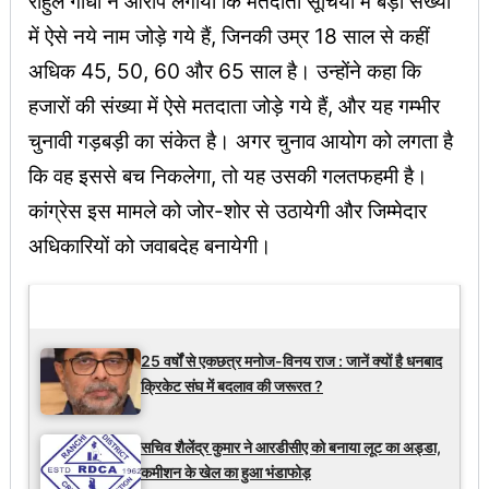
राहुल गांधी ने आरोप लगाया कि मतदाता सूचियों में बड़ी संख्या
में ऐसे नये नाम जोड़े गये हैं, जिनकी उम्र 18 साल से कहीं
अधिक 45, 50, 60 और 65 साल है। उन्होंने कहा कि
हजारों की संख्या में ऐसे मतदाता जोड़े गये हैं, और यह गम्भीर
चुनावी गड़बड़ी का संकेत है। अगर चुनाव आयोग को लगता है
कि वह इससे बच निकलेगा, तो यह उसकी गलतफहमी है।
कांग्रेस इस मामले को जोर-शोर से उठायेगी और जिम्मेदार
अधिकारियों को जवाबदेह बनायेगी।
Latest Updates
25 वर्षों से एकछत्र मनोज-विनय राज : जानें क्यों है धनबाद
क्रिकेट संघ में बदलाव की जरूरत ?
सचिव शैलेंद्र कुमार ने आरडीसीए को बनाया लूट का अड्डा,
कमीशन के खेल का हुआ भंडाफोड़