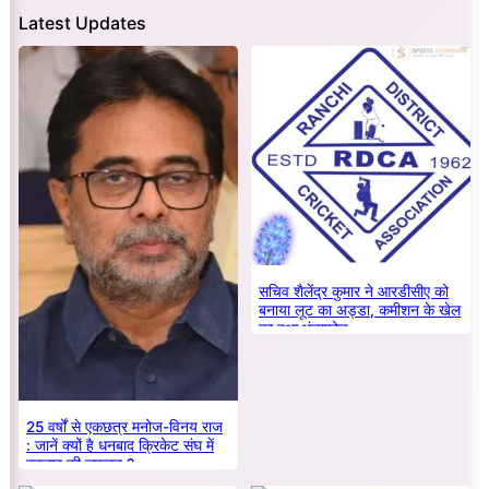
Latest Updates
सचिव शैलेंद्र कुमार ने आरडीसीए को
बनाया लूट का अड्डा, कमीशन के खेल
का हुआ भंडाफोड़
25 वर्षों से एकछत्र मनोज-विनय राज
: जानें क्यों है धनबाद क्रिकेट संघ में
बदलाव की जरूरत ?