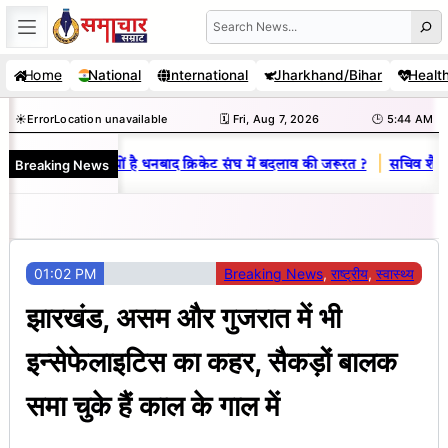
Skip
Search
to
Home
National
International
Jharkhand/Bihar
Healt
content
☀️
Error
Location unavailable
🗓️ Fri, Aug 7, 2026
🕒 5:45 AM
|
Breaking News
िनय राज : जानें क्यों है धनबाद क्रिकेट संघ में बदलाव की जरूरत ?
सचिव शैलेंद्र
01:02 PM
Breaking News
, 
राष्ट्रीय
, 
स्वास्थ्य
झारखंड, असम और गुजरात में भी
इन्सेफेलाइटिस का कहर, सैकड़ों बालक
समा चुके हैं काल के गाल में