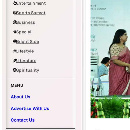
Entertainment
Sports Samrat
Business
Special
Bright Side
Lifestyle
Literature
Spirituality
MENU
About Us
Advertise With Us
Contact Us