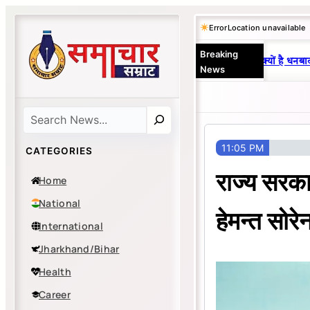
Skip
Error
Location unavailable
to
Breaking
content
25 वर्षों से एकछत्र मनोज-विनय राज : जानें क्यों है धनबाद क
News
Search
11:05 PM
CATEGORIES
राज्य सरका
Home
National
हेमन्त सोरे
International
Jharkhand/Bihar
Health
Career