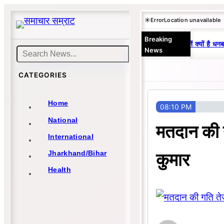
Skip
☀️
Error
Location unavailable
to
Breaking
content
25 वर्षों से एकछत्र मनोज-विनय राज : जानें क्यों है धनबा
News
Search
CATEGORIES
Home
08:10 PM
National
मतदान की 
International
कुमार
Jharkhand/Bihar
Health