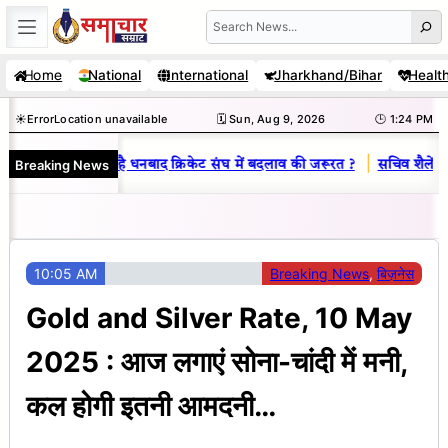
Skip
Search
to
Home
National
International
Jharkhand/Bihar
Healt
content
☀️
Error
Location unavailable
🗓️ Sun, Aug 9, 2026
🕒 1:24 PM
|
Breaking News
य राज : जानें क्यों है धनबाद क्रिकेट संघ में बदलाव की जरूरत ?
सचिव शैलेंद्र क
10:05 AM
Breaking News
, 
बिज़नेस
Gold and Silver Rate, 10 May
2025 : आज लगाएं सोना-चांदी में मनी,
कल होगी इतनी आमदनी…