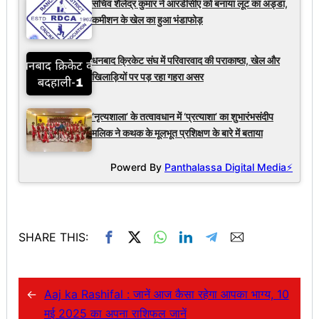
सचिव शैलेंद्र कुमार ने आरडीसीए को बनाया लूट का अड्डा,
कमीशन के खेल का हुआ भंडाफोड़
धनबाद क्रिकेट संघ में परिवारवाद की पराकाष्ठा, खेल और
खिलाड़ियों पर पड़ रहा गहरा असर
‘नृत्यशाला’ के तत्वावधान में ‘प्रत्याशा’ का शुभारंभसंदीप
मलिक ने कथक के मूलभूत प्रशिक्षण के बारे में बताया
Powerd By
Panthalassa Digital Media⚡
SHARE THIS:
←
Aaj ka Rashifal : जानें आज कैसा रहेगा आपका भाग्य, 10
मई 2025 का अपना राशिफल जानें