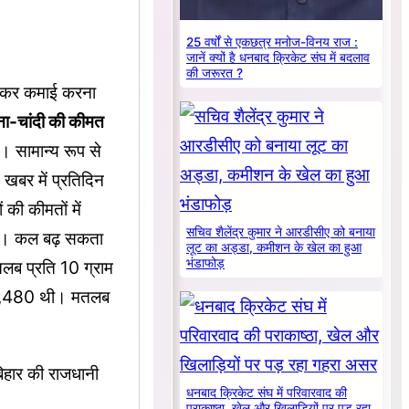
25 वर्षों से एकछत्र मनोज-विनय राज :
जानें क्यों है धनबाद क्रिकेट संघ में बदलाव
की जरूरत ?
कर कमाई करना
ना-चांदी की कीमत
। सामान्य रूप से
खबर में प्रतिदिन
की कीमतों में
सचिव शैलेंद्र कुमार ने आरडीसीए को बनाया
 है। कल बढ़ सकता
लूट का अड्डा, कमीशन के खेल का हुआ
भंडाफोड़
ब प्रति 10 ग्राम
97,480 थी। मतलब
हार की राजधानी
धनबाद क्रिकेट संघ में परिवारवाद की
पराकाष्ठा, खेल और खिलाड़ियों पर पड़ रहा