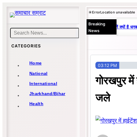
Skip
☀️
Error
Location unavailable
to
Breaking
content
25 वर्षों से एकछत्र मनोज-विनय राज : जानें क्यों है धनब
News
Search
CATEGORIES
Home
03:12 PM
National
गोरखपुर में
International
जले
Jharkhand/Bihar
Health