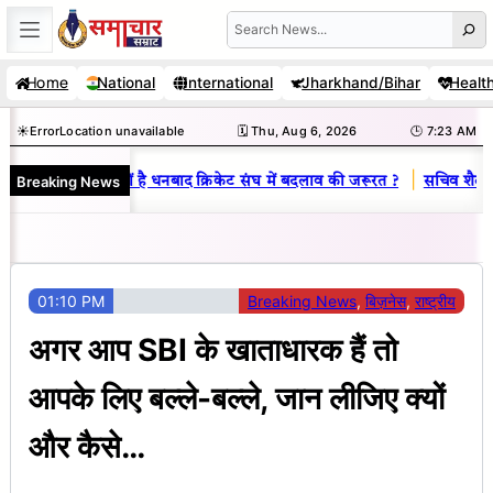
Skip
Search
to
Home
National
International
Jharkhand/Bihar
Healt
content
☀️
Error
Location unavailable
🗓️ Thu, Aug 6, 2026
🕒 7:23 AM
|
Breaking News
िनय राज : जानें क्यों है धनबाद क्रिकेट संघ में बदलाव की जरूरत ?
सचिव शैलेंद्र
01:10 PM
Breaking News
, 
बिज़नेस
, 
राष्ट्रीय
अगर आप SBI के खाताधारक हैं तो
आपके लिए बल्ले-बल्ले, जान लीजिए क्यों
और कैसे…