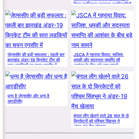
किया नवनियुक्त पत्रकार पदाधिकारियों
का सम्मान
जेएससीए की बड़ी सफलता : पहली बार
JSCA में गहराया विवाद: साजिश,
झारखंड अंडर-19 क्रिकेट टीम की
धमकी और सदस्यता समाप्ति की
सात लड़कियों का चयन एनसीए में
आशंका के बीच बड़े नाम सामने
धन्य है जेएससीए और धन्य है
आरडीसीए
बंगाल लीग खेलने वाले 26 साल के दो
क्रिकेटरों को पश्चिम सिंहभूम ने
अंडर-19 मैच खेलाया