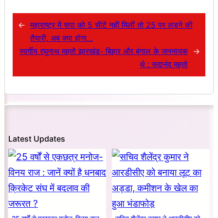
←
महाराष्ट्र में सपा को 5 सीटें नहीं मिलीं तो 25 पर लड़ने की
तैयारी, अब क्या होगा…
स्वर्गीय रघुनाथ महतो झारखंड- बिहार और बंगाल के जननायक
→
थे : सदानंद महतो
Latest Updates