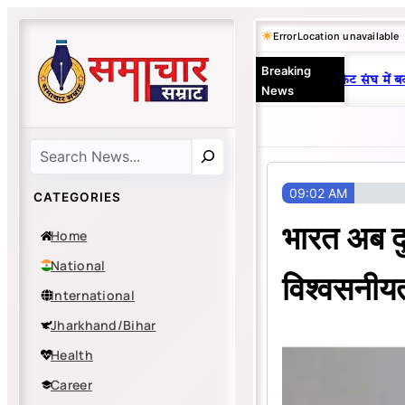
Skip
Error
Location unavailable
to
Breaking
content
25 वर्षों से एकछत्र मनोज-विनय राज : जानें क्यों है धनबाद क्रिकेट संघ में बद
News
Search
09:02 AM
CATEGORIES
भारत अब दु
Home
National
विश्वसनीयत
International
Jharkhand/Bihar
Health
Career