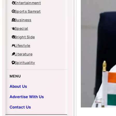
Entertainment
Sports Samrat
Business
Special
Bright Side
Lifestyle
Literature
Spirituality
MENU
About Us
Advertise With Us
Contact Us