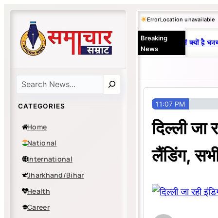
Skip
Error
Location unavailable
to
Breaking
content
25 वर्षों से एकछत्र मनोज-विनय राज : जानें क्यों है धनबा
News
Search
11:07 PM
CATEGORIES
दिल्ली जा 
Home
National
लैंडिंग, सभी
International
Jharkhand/Bihar
Health
Career