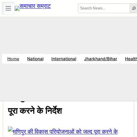
Skip
Search
to
content
☀️
Error
Location unavailable
🗓️ Fri, Aug 7, 2026
🕒 2:56 AM
|
Breaking News
-विनय राज : जानें क्यों है धनबाद क्रिकेट संघ में बदलाव की जरूरत ?
सचिव शैलेंद्र
National
International
Jharkhand/Bihar
Healt
Home
11:07 PM
Breaking News
, 
राष्ट्रीय
मणिपुर की विकास परियोजनाओं को जल्द
पूरा करने के निर्देश