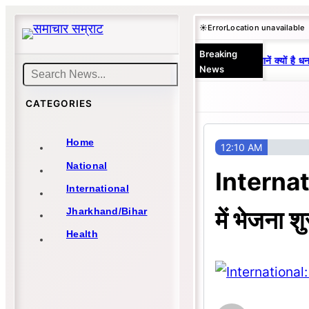
Skip
☀️
Error
Location unavailable
to
Breaking
content
25 वर्षों से एकछत्र मनोज-विनय राज : जानें क्यों है धन
News
Search
CATEGORIES
Home
12:10 AM
National
Internati
International
में भेजना श
Jharkhand/Bihar
Health