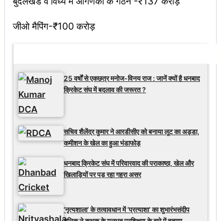
बुंदेलखडं व विंध्य में आगणकों के गठन -₹137 करोड़
जीओ मैपिंग-₹100 करोड़
Latest Updates
25 वर्षों से एकछत्र मनोज-विनय राज : जानें क्यों है धनबाद
क्रिकेट संघ में बदलाव की जरूरत ?
सचिव शैलेंद्र कुमार ने आरडीसीए को बनाया लूट का अड्डा,
कमीशन के खेल का हुआ भंडाफोड़
धनबाद क्रिकेट संघ में परिवारवाद की पराकाष्ठा, खेल और
खिलाड़ियों पर पड़ रहा गहरा असर
‘नृत्यशाला’ के तत्वावधान में ‘प्रत्याशा’ का शुभारंभसंदीप
मलिक ने कथक के मूलभूत प्रशिक्षण के बारे में बताया