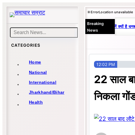
Skip
☀️
Error
Location unavailable
to
Breaking
content
25 वर्षों से एकछत्र मनोज-विनय राज : जानें क्यों है धनब
News
Search
CATEGORIES
Home
12:02 PM
National
22 साल बाद
International
निकला गोंड
Jharkhand/Bihar
Health