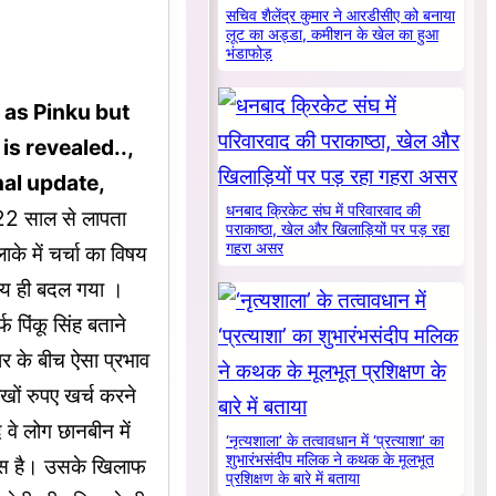
सचिव शैलेंद्र कुमार ने आरडीसीए को बनाया
लूट का अड्डा, कमीशन के खेल का हुआ
भंडाफोड़
 as Pinku but
is revealed..,
al update,
धनबाद क्रिकेट संघ में परिवारवाद की
 22 साल से लापता
पराकाष्ठा, खेल और खिलाड़ियों पर पड़ रहा
गहरा असर
े में चर्चा का विषय
श्य ही बदल गया ।
पिंकू सिंह बताने
र के बीच ऐसा प्रभाव
ों रुपए खर्च करने
वे लोग छानबीन में
‘नृत्यशाला’ के तत्वावधान में ‘प्रत्याशा’ का
शुभारंभसंदीप मलिक ने कथक के मूलभूत
फीस है। उसके खिलाफ
प्रशिक्षण के बारे में बताया