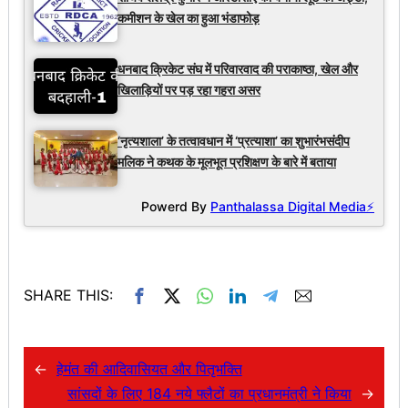
कमीशन के खेल का हुआ भंडाफोड़
धनबाद क्रिकेट संघ में परिवारवाद की पराकाष्ठा, खेल और
खिलाड़ियों पर पड़ रहा गहरा असर
‘नृत्यशाला’ के तत्वावधान में ‘प्रत्याशा’ का शुभारंभसंदीप
मलिक ने कथक के मूलभूत प्रशिक्षण के बारे में बताया
Powerd By
Panthalassa Digital Media⚡
SHARE THIS:
←
हेमंत की आदिवासियत और पितृभक्ति
सांसदों के लिए 184 नये फ्लैटों का प्रधानमंत्री ने किया
→