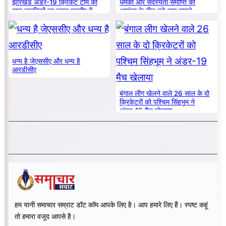
झारखंड अंडर-19 क्रिकेट टीम की
धमकी और सदस्यता समाप्ति की
सात लड़कियों का चयन एनसीए में
आशंका के बीच बड़े नाम सामने
धन्य है जेएससीए और धन्य है
आरडीसीए
बंगाल लीग खेलने वाले 26 साल के दो
क्रिकेटरों को पश्चिम सिंहभूम ने
अंडर-19 मैच खेलाया
हम यानी समाचार सम्राट डॉट कॉम आपके लिए है। आप हमारे लिए हैं। स्पष्ट कहूं
तो हमारा वजूद आपसे है।