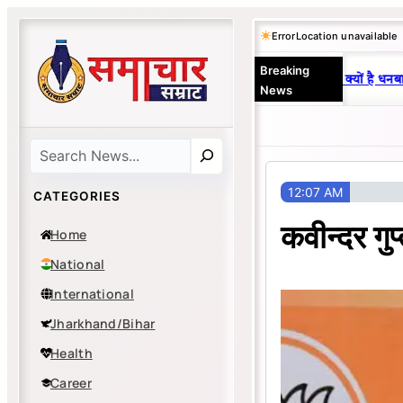
Skip
Error
Location unavailable
to
Breaking
content
25 वर्षों से एकछत्र मनोज-विनय राज : जानें क्यों है धनबाद 
News
Search
12:07 AM
CATEGORIES
कवीन्दर गु
Home
National
International
Jharkhand/Bihar
Health
Career