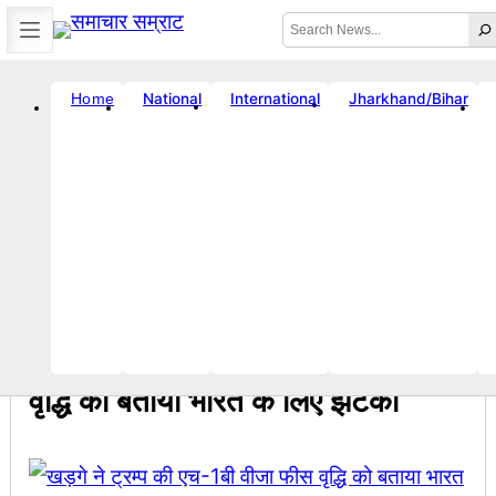
Skip
Search
to
content
International
Jharkhand/Bihar
National
Home
☀️
Error
Location unavailable
🗓️ Thu, Aug 6, 2026
🕒 3:13 AM
|
Breaking News
-विनय राज : जानें क्यों है धनबाद क्रिकेट संघ में बदलाव की जरूरत ?
सचिव शैलेंद्र 
11:09 PM
Breaking News
, 
राष्ट्रीय
खड़गे ने ट्रम्प की एच-1बी वीजा फीस
वृद्धि को बताया भारत के लिए झटका