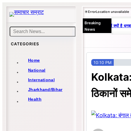
Skip
☀️
Error
Location unavailable
to
Breaking
content
25 वर्षों से एकछत्र मनोज-विनय राज : जानें क्यों है धनबाद
News
Search
CATEGORIES
Home
10:10 PM
National
Kolkata: 
International
ठिकानों सम
Jharkhand/Bihar
Health