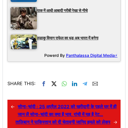
पाक में आधी आबादी गरीबी रेखा से नीचे
लड़ाकू विमान राफेल का धड़ अब भारत में बनेगा
Powerd By
Panthalassa Digital Media⚡
SHARE THIS:
←
सोना-चांदी : 25 अप्रैल 2022 को खरीदारी के पहले घर में ही
जान लें सोना-चांदी का क्या है भाव, रांची में यह है रेट…
तालिबान ने पाकिस्तान को दी चेतावनी जानिए हमले को लेकर
→