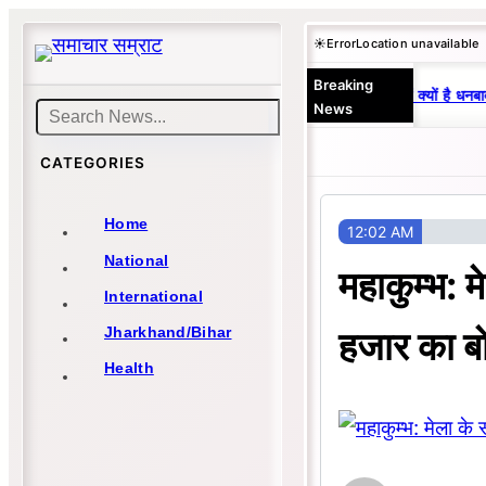
Skip
☀️
Error
Location unavailable
to
Breaking
content
25 वर्षों से एकछत्र मनोज-विनय राज : जानें क्यों है धनबाद
News
Search
CATEGORIES
Home
12:02 AM
National
महाकुम्भ: म
International
हजार का बो
Jharkhand/Bihar
Health