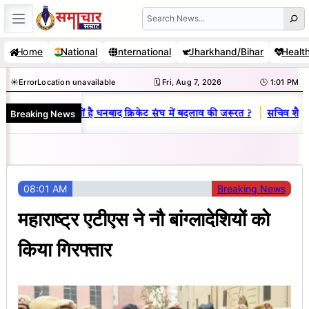
Skip
Search
to
Home
National
International
Jharkhand/Bihar
Healt
content
☀️
Error
Location unavailable
🗓️ Fri, Aug 7, 2026
🕒 1:01 PM
|
Breaking News
नय राज : जानें क्यों है धनबाद क्रिकेट संघ में बदलाव की जरूरत ?
सचिव शैलेंद्र
08:01 AM
Breaking News
महाराष्ट्र एटीएस ने नौ बांग्लादेशियों को
किया गिरफ्तार