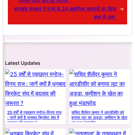
विस्तार किये जाने का स्वागत
झारखंड सरकार ने राज्य के 24 आइपीएस अफसरों का किया
किया
→
इधर से उधर
Latest Updates
25 वर्षों से एकछत्र मनोज-विनय राज
सचिव शैलेंद्र कुमार ने आरडीसीए को
: जानें क्यों है धनबाद क्रिकेट संघ में
बनाया लूट का अड्डा, कमीशन के खेल
बदलाव की जरूरत ?
का हुआ भंडाफोड़